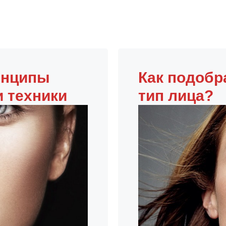
инципы
Как подобр
и техники
тип лица?