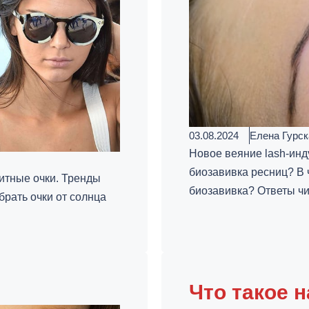
03.08.2024
Елена Гурск
Новое веяние lash-инд
биозавивка ресниц? В 
тные очки. Тренды
биозавивка? Ответы чит
брать очки от солнца
Что такое 