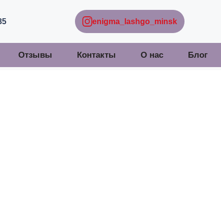
85
enigma_lashgo_minsk
Отзывы
Контакты
О нас
Блог