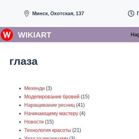
Перейти
к
Минск, Охотская, 137
содержимому
WIKIART
На
глаза
Мехенди
(3)
Моделирование бровей
(15)
Наращивание ресниц
(41)
Начинающему мастеру
(4)
Новости
(15)
Технология красоты
(21)
Уход за ресницами
(3)