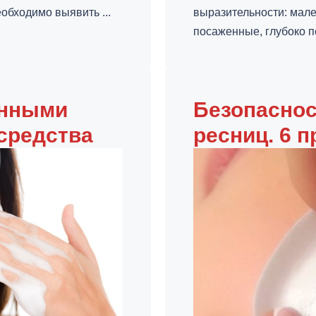
обходимо выявить ...
выразительности: мале
посаженные, глубоко п
енными
Безопаснос
средства
ресниц. 6 