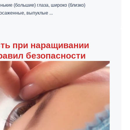
нькие (большие) глаза, широко (близко)
осаженные, выпуклые ...
ть при наращивании
правил безопасности